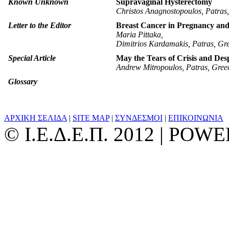
Known Unknown
Supravaginal Hysterectomy
Christos Anagnostopoulos, Patras
Letter to the Editor
Βreast Cancer in Pregnancy an
Maria Pittaka,
Dimitrios Kardamakis, Patras, Gr
Special Article
May the Tears of Crisis and De
Andrew Mitropoulos, Patras, Gree
Glossary
ΑΡΧΙΚΗ ΣΕΛΙΔΑ
|
SITE MAP
|
ΣΥΝΔΕΣΜΟΙ
|
ΕΠΙΚΟΙΝΩΝΙΑ
© Ι.Ε.Δ.Ε.Π. 2012 | PO