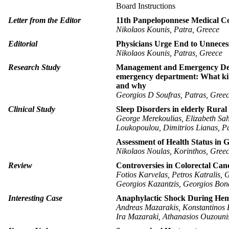
Board Instructions
Letter from the Editor
11th Panpeloponnese Medical Co
Nikolaos Kounis, Patra, Greece
Editorial
Physicians Urge End to Unnecess
Nikolaos Kounis, Patras, Greece
Research Study
Management and Emergency Depar
emergency department: What kin
and why
Georgios D Soufras, Patras, Gree
Clinical Study
Sleep Disorders in elderly Rura
George Merekoulias, Elizabeth Sa
Loukopoulou, Dimitrios Lianas, P
Assessment of Health Status in G
Nikolaos Noulas, Korinthos, Gree
Review
Controversies in Colorectal Can
Fotios Karvelas, Petros Katralis, 
Georgios Kazantzis, Georgios Bon
Interesting Case
Anaphylactic Shock During Hemo
Andreas Mazarakis, Konstantinos 
Ira Mazaraki, Athanasios Ouzouni